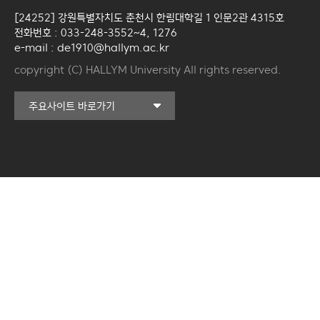
[24252] 강원특별자치도 춘천시 한림대학길 1 인문2관 4315호
전화번호 : 033-248-3552~4, 1276
e-mail : de1910@hallym.ac.kr
copyright (C) HALLYM University All rights reserved.
커뮤니티교육원
주요사이트 바로가기
일송아트홀
한림대학교의료원
국제학생증신청
한림대학교 LINC 3.0
사업단
캠퍼스라이프카운슬링센터