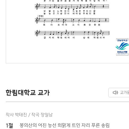
한림대학교 교가
교가
작사 박태진 / 작곡 장일남
1절
봉의산의 어진 능선 희맑게 트인 자리 푸른 송림