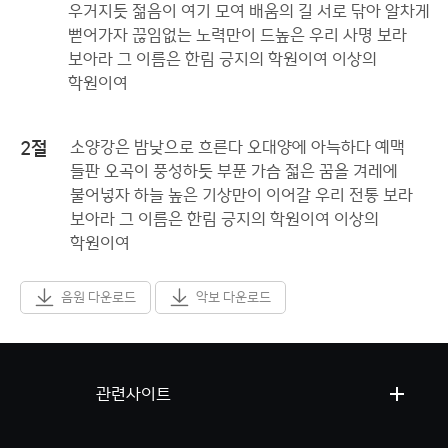
우거지듯 젊음이 여기 모여 배움의 길 서로 닦아 알차게
뻗어가자 끊임없는 노력만이 드높은 우리 사명 보라
보아라 그 이름은 한림 긍지의 학원이여 이상의
학원이여
2절
소양강은 밤낮으로 흐른다 오대양에 아늑하다 예맥
들판 오곡이 풍성하듯 부푼 가슴 젋은 꿈을 겨레에
불어넣자 하늘 높은 기상만이 이어갈 우리 전통 보라
보아라 그 이름은 한림 긍지의 학원이여 이상의
학원이여
음원 다운로드
악보 다운로드
관련사이트