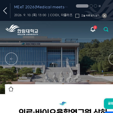
T
MEeT 2026(Medical meets
Technology 2026)
학내 대화의 신뢰를 재미있고 편하게 챙기는 FactChat
2026. 9. 10.(목) 13:00 ｜COEX, 더플라츠
오늘 하루 보지 않기
2
글