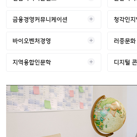
금융경영커뮤니케이션
청각인지
바이오벤처경영
러중문화 
지역융합인문학
디지털 