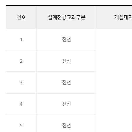
번호
설계전공교과구분
개설대
1
전선
2
전선
3
전선
4
전선
5
전선