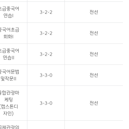
초급중국어
3-2-2
전선
연습I
중국어초급
3-2-2
전선
회화I
초급중국어
3-2-2
전선
연습II
중국어문법
3-3-0
전선
및작문II
융합관광마
케팅
3-3-0
전선
(캡스톤디
자인)
국제관광의