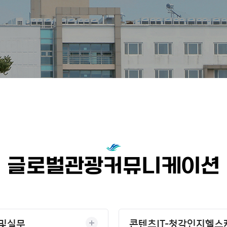
글로벌관광커뮤니케이션
및실무
콘텐츠IT-청각인지헬스