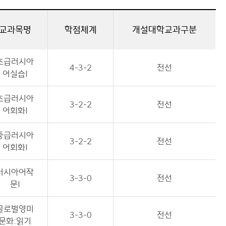
교과목명
학점체계
개설대학교과구분
초급러시아
4-3-2
전선
어실습I
초급러시아
3-2-2
전선
어회화I
중급러시아
3-2-2
전선
어회화I
러시아어작
3-3-0
전선
문I
글로벌영미
3-3-0
전선
문화:읽기