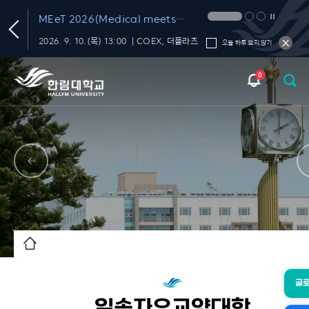
T
MEeT 2026(Medical meets
Technology 2026)
학내 대화의 신뢰를 재미있고 편하게 챙기는 FactChat
2026. 9. 10.(목) 13:00 ｜COEX, 더플라츠
오늘 하루 보지 않기
0
글