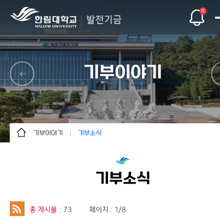
0
발전기금
기부이야기
기부이야기
기부소식
발전기금
기부소식
기부참여
대학소식
기부소식
기부자예우
후원의집 소개
기부이야기
기부현황
총 게시물
: 73
페이지 : 1/8
사이트맵