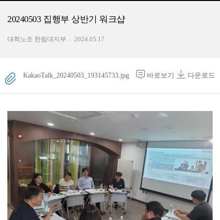
20240503 집행부 상반기 워크샵
대학노조 한림대지부
2024.05.17
KakaoTalk_20240503_193145733.jpg
바로보기
다운로드