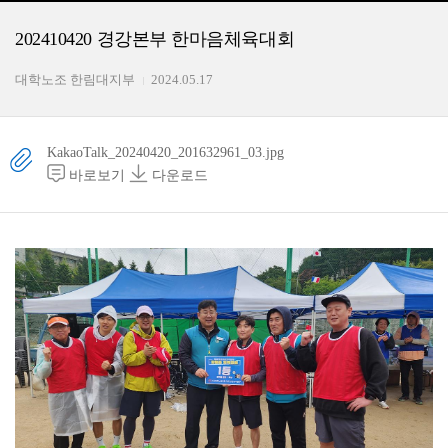
202410420 경강본부 한마음체육대회
대학노조 한림대지부
2024.05.17
KakaoTalk_20240420_201632961_03.jpg
바로보기
다운로드