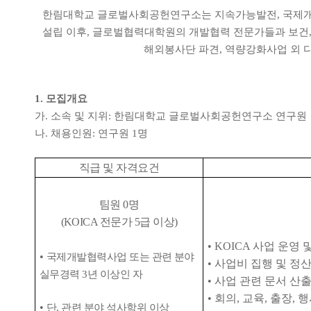
한림대학교 글로벌사회공헌연구소는 지속가능발전
,
국제
설립 이후
,
글로벌협력대학원의 개발협력 전문가들과 보건
해외봉사단 파견
,
역량강화사업 외 
1.
모집개요
가
.
소속 및 지위
:
한림대학교 글로벌사회공헌연구소 연구원
나
.
채용인원
:
연구원
1
명
직급 및 자격요건
팀원
0
명
(KOICA
전문가
5
급 이상
)
•
KOICA
사업 운영 
•
국제개발협력사업 또는 관련 분야
•
사업비 집행 및 정
실무경력
3
년 이상인 자
•
사업 관련 문서 산
•
회의
,
교육
,
출장
,
행
•
단
,
관련 분야 석사학위 이상