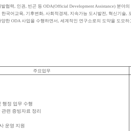
개발협력
,
인권
,
빈곤 등
ODA(Official Development Assistance)
분야의
,
한국어교육
,
기후변화
,
사회적경제
,
지속가능 도시발전
,
혁신기술
,
다양한
ODA
사업을 수행하면서
,
세계적인 연구소로의 도약을 도모하
주요업무
및 행정 업무 수행
산 관련 증빙자료 정리
출
사 운영 지원