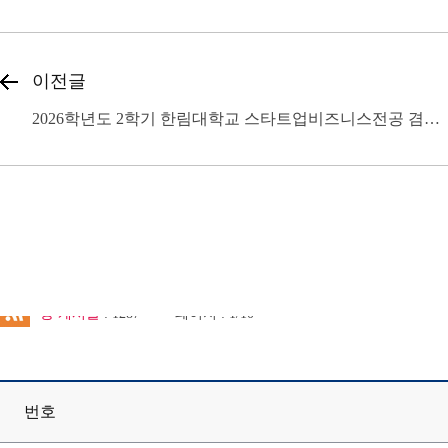
이전글
2026학년도 2학기 한림대학교 스타트업비즈니스전공 겸임교원 초빙 공고
총 게시물
: 1287
페이지 : 1/10
번호