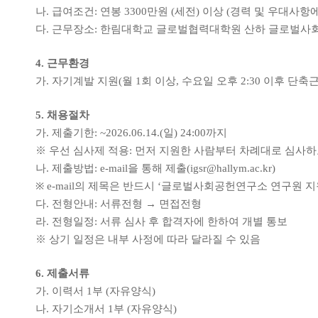
나
.
급여조건
:
연봉
3300
만원
(
세전
)
이상
(
경력 및 우대사항에
다
.
근무장소
:
한림대학교 글로벌협력대학원 산하 글로벌
4.
근무환경
가
.
자기계발 지원
(
월
1
회 이상
,
수요일 오후
2:30
이후 단축근
5.
채용절차
가
.
제출기한
: ~2026.06.14.(
일
) 24:00
까지
※
우선 심사제 적용
:
먼저 지원한 사람부터 차례대로 심사
나
.
제출방법
: e-mail
을 통해 제출
(igsr@hallym.ac.kr)
※
e-mail
의 제목은 반드시
‘
글로벌사회공헌연구소 연구원 지
다
.
전형안내
:
서류전형
→
면접전형
라
.
전형일정
:
서류 심사 후 합격자에 한하여 개별 통보
※
상기 일정은 내부 사정에 따라 달라질 수 있음
6.
제출서류
가
.
이력서
1
부
(
자유양식
)
나
.
자기소개서
1
부
(
자유양식
)