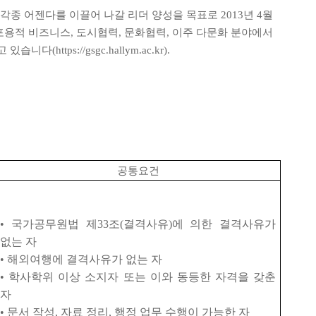
 각종 어젠다를 이끌어 나갈 리더 양성을 목표로
2013
년
4
월
포용적 비즈니스
,
도시협력
,
문화협력
,
이주 다문화 분야에서
고 있습니다
(https://gsgc.hallym.ac.kr).
공통요건
•
국가공무원법 제
33
조
(
결격사유
)
에 의한 결격사유가
없는 자
•
해외여행에 결격사유가 없는 자
•
학사학위 이상 소지자 또는 이와 동등한 자격을 갖춘
자
•
문서 작성
,
자료 정리
,
행정 업무 수행이 가능한 자