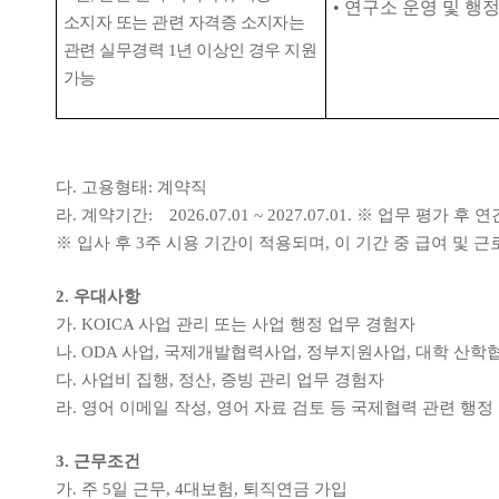
•
연구소 운영 및 행정
소지자 또는 관련 자격증 소지자는
관련 실무경력
1
년 이상인 경우 지원
가능
다
.
고용형태
:
계약직
라
.
계약기간
:
2026.07.01 ~ 2027.07.01.
※
업무 평가 후 연
※
입사 후
3
주 시용 기간이 적용되며
,
이 기간 중 급여 및 
2.
우대사항
가
. KOICA
사업 관리 또는 사업 행정 업무 경험자
나
. ODA
사업
,
국제개발협력사업
,
정부지원사업
,
대학 산학
다
.
사업비 집행
,
정산
,
증빙 관리 업무 경험자
라
.
영어 이메일 작성
,
영어 자료 검토 등 국제협력 관련 행정
3.
근무조건
가
.
주
5
일 근무
, 4
대보험
,
퇴직연금 가입