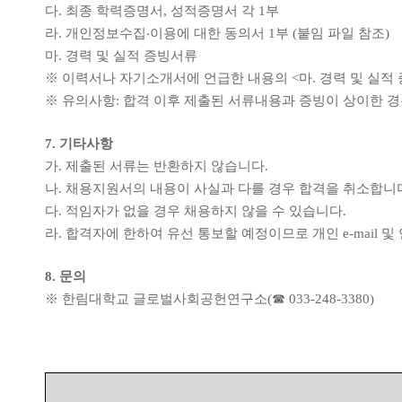
다
.
최종 학력증명서
,
성적증명서 각
1
부
라
.
개인정보수집
‧
이용에 대한 동의서
1
부
(
붙임 파일 참조
)
마
.
경력 및 실적 증빙서류
※
이력서나 자기소개서에 언급한 내용의
<
마
.
경력 및 실적
※
유의사항
:
합격 이후 제출된 서류내용과 증빙이 상이한 경
7.
기타사항
가
.
제출된 서류는 반환하지 않습니다
.
나
.
채용지원서의 내용이 사실과 다를 경우 합격을 취소합니
다
.
적임자가 없을 경우 채용하지 않을 수 있습니다
.
라
.
합격자에 한하여 유선 통보할 예정이므로 개인
e-mail
및
8.
문의
※
한림대학교 글로벌사회공헌연구소
(
☎
033-248-3380)