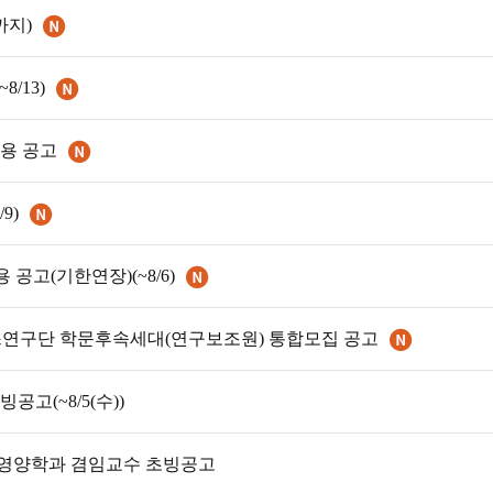
까지)
/13)
용 공고
9)
고(기한연장)(~8/6)
연구단 학문후속세대(연구보조원) 통합모집 공고
고(~8/5(수))
식품영양학과 겸임교수 초빙공고