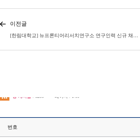
이전글
[한림대학교] 뉴프론티어리서치연구소 연구인력 신규 채용 공고(~5.31 18:00까지)
총 게시물
: 1286
페이지 : 1/10
번호