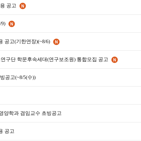
용 공고
9)
고(기한연장)(~8/6)
연구단 학문후속세대(연구보조원) 통합모집 공고
고(~8/5(수))
식품영양학과 겸임교수 초빙공고
용 공고