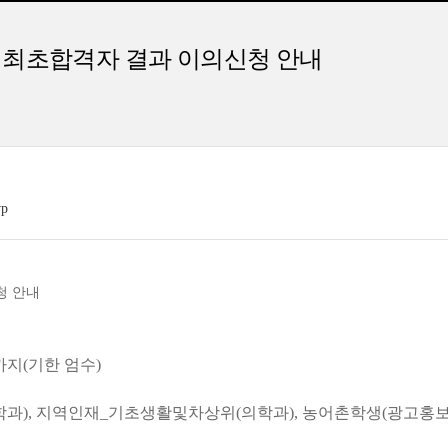
형 최초합격자 결과 이의신청 안내
p
청 안내
0 까지(기한 엄수)
의학과), 지역인재_기초생활및차상위(의학과), 농어촌학생(광고홍보