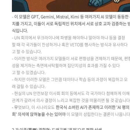
-
이 모델은
GPT, Gemini, Mistral, Kimi 등 여러가지 AI 모델이 동등한
치를 가지고, 이들이 서로 독립적인 위치에서 서로 상호 교차 검증하는 
식입니다.
-
UN 회의에서 우크라이나에 파병을 해야하냐 말아야 하냐 등을 결정
할 때 각 국가들이 찬성하거나 혹은 VETO를 행사하는 방식과 유사하다
고 할 수 있습니다.
-
이러한
방식은 여러가지 모델들이 서로 편향성을 견제하기 때문에, 편
성을 제거하는 측면에서탁월하며 집단지성의 효과를 가질 수 있다
고 할 수 있겠습니다.
-
하지만
이러한 모델은 그만큼 데이터나 학습 등의 과정이 복잡하고 오
래 걸릴 수 있습니다.
-
현실의
UN 안전보장 이사회 회의 등에서도 각 국가마다 첨예하게 이해
관계가 갈려서 의사 결정이 느리고 복잡한 것을 떠올리면 될 것 같습니다
-
무
엇보다
, 이 시나리오도
한국식 소버린 AI가 존재하고 이러한 'AI 평의
회' 의석에 앉혀놓을 수는 있어야
이 모델이 성립한다는 결론이 나옵니다
2-3)
이종(異種) 결합형: 드래곤볼 ‘퓨전’으로 편향 상쇄