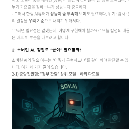
누가 기준값을 정하느냐가 성능보다 중요하다.
-
그래서 한림 AI튜터가
성능이 좀 부족해 보여도
필요하다. 위기·감사·
리 결정을
우리 기준
으로 내리기 위해서다.
“
그러면 필요성은 알겠는데, 어떻게 구현해야 할까요?
”
오늘 칼럼의 내
은 바로 이 부분을 다루려고 합니다.
소버린 AI의 필요
여부는 “어떻게 구현하느냐”를 같이 봐야 판단할 수 
니다. 여기 세 가지 길이 있습니다.
2-1)
중앙집권형: “정부 관할” 상위 모델 + 하위 다모델