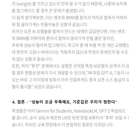
치 (weight) 를 가지고 있는지 전혀 알 수가 없기 때문에, 나중에 AI자체
를 업그레이드 할 경우 큰 문제가 발생합니다.
더 쉽게 생각해보면, 이는 벤츠와 BMW를 뜯어서 억지로 합쳐서 어찌저
찌 잘 굴러가게는 만들어놓은 상황과 같습니다.
외국산 오픈 AI 모델들을 합쳐서 만드는 데에만 급급한다면, 이는 벤츠
와 BMW를 어찌저찌 뜯어서 합쳐서 굴러가게 만들 줄은 알지만,
추후에 성능이 떨어져 업그레이드 하고자 할 때 부품 딱 한 개만 교체했
데 완전히 고장나 버려다시는 작동하지 않는데 무엇이 문제인지 알 수조
차 없는 상황과 같습니다.
또한, 위의 "퓨전" 문제에서도 설명한 것처럼 특정 AI모델의 성격이 더 
할 경우 편향성 문제가 다시 재발할 수 있으며,"때 마침 GPT-6, 7 등이 나
오는 바로 그 타이밍에 맞춰서 아주 친절하게도 중국 오픈 소스 동급의 
델이 출시될" 보장도 없습니다
.
학생들은 이미 Gemini for Students, NotebookLM, GPT-5 학습모드
를 씁니다. 순수 성능과 매끈한 UX만 보면 한림 AI튜터가 ‘
후져
’ 보일 수
습니다. 하지만 교육 현장에서 더 본질적인 질문은 이것입니다
: