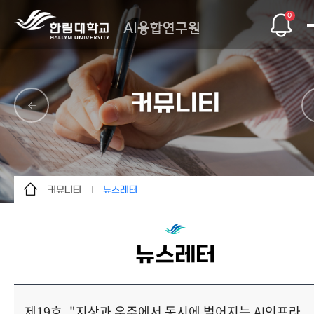
0
AI융합연구원
커뮤니티
커뮤니티
뉴스레터
연구원 소개
공지사항
주요사업
뉴스레터
뉴스레터
지능형사회안전연구소
자료실
RLRC
갤러리
제19호_"지상과 우주에서 동시에 벌어지는 AI인프라
커뮤니티
보도기사